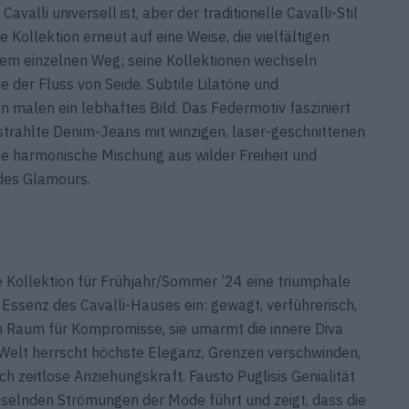
valli universell ist, aber der traditionelle Cavalli-Stil
e Kollektion erneut auf eine Weise, die vielfältigen
nem einzelnen Weg; seine Kollektionen wechseln
e der Fluss von Seide. Subtile Lilatöne und
n malen ein lebhaftes Bild. Das Federmotiv fasziniert
rahlte Denim-Jeans mit winzigen, laser-geschnittenen
ine harmonische Mischung aus wilder Freiheit und
 des Glamours.
 Kollektion für Frühjahr/Sommer ’24 eine triumphale
e Essenz des Cavalli-Hauses ein: gewagt, verführerisch,
en Raum für Kompromisse, sie umarmt die innere Diva
 Welt herrscht höchste Eleganz, Grenzen verschwinden,
 zeitlose Anziehungskraft. Fausto Puglisis Genialität
hselnden Strömungen der Mode führt und zeigt, dass die