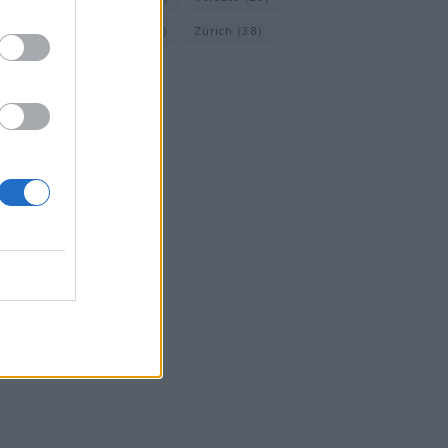
Wolford
(20)
Zara
(18)
Zürich
(38)