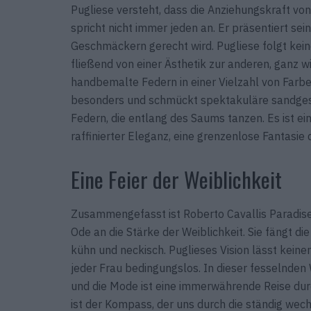
Pugliese versteht, dass die Anziehungskraft von Ca
spricht nicht immer jeden an. Er präsentiert sein
Geschmäckern gerecht wird. Pugliese folgt kei
fließend von einer Ästhetik zur anderen, ganz wi
handbemalte Federn in einer Vielzahl von Farbe
besonders und schmückt spektakuläre sandgest
Federn, die entlang des Saums tanzen. Es ist e
raffinierter Eleganz, eine grenzenlose Fantasie
Eine Feier der Weiblichkeit
Zusammengefasst ist Roberto Cavallis Paradise
Ode an die Stärke der Weiblichkeit. Sie fängt di
kühn und neckisch. Puglieses Vision lässt kein
jeder Frau bedingungslos. In dieser fesselnden
und die Mode ist eine immerwährende Reise durch
ist der Kompass, der uns durch die ständig wec