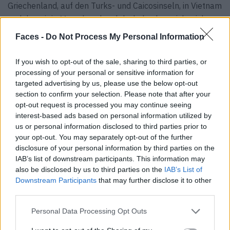
Griechenland, auf den Turks- und Caicosinseln, in Vietnam
und derzeit in Marrakesch gelebt habe, kann ich mich
glücklich schätzen, die „Welt“ mein Zuhause nennen zu
Faces -
Do Not Process My Personal Information
können.
If you wish to opt-out of the sale, sharing to third parties, or
processing of your personal or sensitive information for
targeted advertising by us, please use the below opt-out
section to confirm your selection. Please note that after your
opt-out request is processed you may continue seeing
interest-based ads based on personal information utilized by
us or personal information disclosed to third parties prior to
your opt-out. You may separately opt-out of the further
disclosure of your personal information by third parties on the
IAB’s list of downstream participants. This information may
also be disclosed by us to third parties on the
IAB’s List of
Downstream Participants
that may further disclose it to other
third parties.
Personal Data Processing Opt Outs