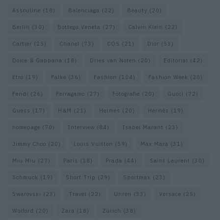
Assouline
(18)
Balenciaga
(22)
Beauty
(20)
Berlin
(30)
Bottega Veneta
(27)
Calvin Klein
(22)
Cartier
(25)
Chanel
(73)
COS
(21)
Dior
(53)
Dolce & Gabbana
(18)
Dries van Noten
(20)
Editorial
(42)
Etro
(19)
Falke
(36)
Fashion
(104)
Fashion Week
(20)
Fendi
(26)
Ferragamo
(27)
Fotografie
(20)
Gucci
(72)
Guess
(17)
H&M
(21)
Hermes
(20)
Hermès
(19)
homepage
(70)
Interview
(84)
Isabel Marant
(23)
Jimmy Choo
(20)
Louis Vuitton
(59)
Max Mara
(31)
Miu Miu
(27)
Paris
(18)
Prada
(44)
Saint Laurent
(30)
Schmuck
(19)
Short Trip
(29)
Sportmax
(23)
Swarovski
(23)
Travel
(22)
Uhren
(33)
Versace
(25)
Wolford
(20)
Zara
(18)
Zürich
(38)