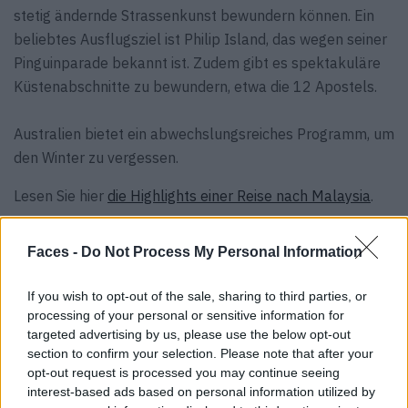
stetig ändernde Strassenkunst bewundern können. Ein
beliebtes Ausflugsziel ist Philip Island, das wegen seiner
Pinguinparade bekannt ist. Zudem gibt es spektakuläre
Küstenabschnitte zu bewundern, etwa die 12 Apostels.
Australien bietet ein abwechslungsreiches Programm, um
den Winter zu vergessen.
Lesen Sie hier
die Highlights einer Reise nach Malaysia
.
Faces -
Do Not Process My Personal Information
VERWANDTE ARTIKEL
If you wish to opt-out of the sale, sharing to third parties, or
processing of your personal or sensitive information for
TRAVEL
targeted advertising by us, please use the below opt-out
section to confirm your selection. Please note that after your
opt-out request is processed you may continue seeing
interest-based ads based on personal information utilized by