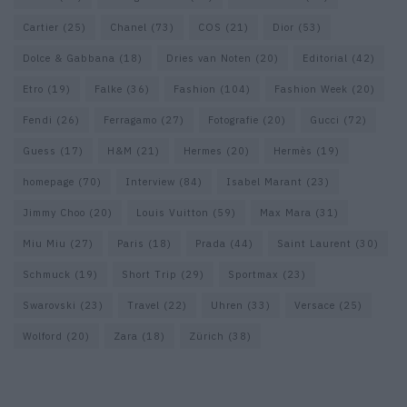
Cartier
(25)
Chanel
(73)
COS
(21)
Dior
(53)
Dolce & Gabbana
(18)
Dries van Noten
(20)
Editorial
(42)
Etro
(19)
Falke
(36)
Fashion
(104)
Fashion Week
(20)
Fendi
(26)
Ferragamo
(27)
Fotografie
(20)
Gucci
(72)
Guess
(17)
H&M
(21)
Hermes
(20)
Hermès
(19)
homepage
(70)
Interview
(84)
Isabel Marant
(23)
Jimmy Choo
(20)
Louis Vuitton
(59)
Max Mara
(31)
Miu Miu
(27)
Paris
(18)
Prada
(44)
Saint Laurent
(30)
Schmuck
(19)
Short Trip
(29)
Sportmax
(23)
Swarovski
(23)
Travel
(22)
Uhren
(33)
Versace
(25)
Wolford
(20)
Zara
(18)
Zürich
(38)