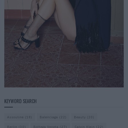
KEYWORD SEARCH
Assouline
(18)
Balenciaga
(22)
Beauty
(20)
Berlin
(30)
Bottega Veneta
(27)
Calvin Klein
(22)