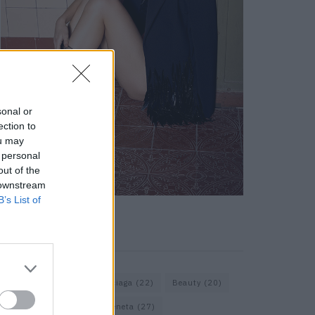
sonal or
ection to
ou may
 personal
out of the
 downstream
B’s List of
KEYWORD SEARCH
Assouline
(18)
Balenciaga
(22)
Beauty
(20)
Berlin
(30)
Bottega Veneta
(27)