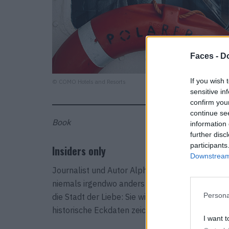
Faces -
Do
If you wish 
© COMO Hotels and Resorts
sensitive in
confirm you
continue se
Book
information 
further disc
participants
Insiders only
Downstream 
Journalist und Autor Alphonse Karr sagte einst: 
niemals irgendwo anders leben“. Nach diesem Mo
Persona
die Stadt der Liebe: Sie wird nicht romantisch ve
historische Eckdaten zeichnen ein Paris für alle
I want t