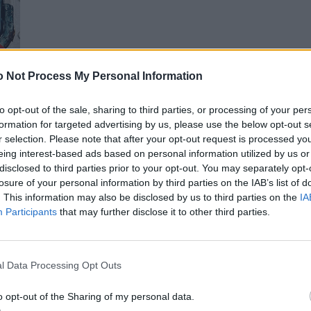
 Not Process My Personal Information
to opt-out of the sale, sharing to third parties, or processing of your per
formation for targeted advertising by us, please use the below opt-out s
r selection. Please note that after your opt-out request is processed y
eing interest-based ads based on personal information utilized by us or
disclosed to third parties prior to your opt-out. You may separately opt-
losure of your personal information by third parties on the IAB’s list of
. This information may also be disclosed by us to third parties on the
IA
Participants
that may further disclose it to other third parties.
„Der wahre Pariser liebt Paris nicht, könnte aber
tto präsentiert das 368-seitige Werk „Paris by Paris“
l Data Processing Opt Outs
rklärt, wie es in der Popkultur geschieht. Rare Bilder und
, die mehr als den Eiffelturm sehen wollen.
o opt-out of the Sharing of my personal data.