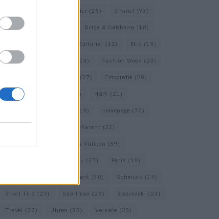
Calvin Klein
(22)
Cartier
(25)
Chanel
(73)
COS
(21)
Dior
(53)
Dolce & Gabbana
(18)
Dries van Noten
(20)
Editorial
(42)
Etro
(19)
Falke
(36)
Fashion
(104)
Fashion Week
(20)
Fendi
(26)
Ferragamo
(27)
Fotografie
(20)
Gucci
(72)
Guess
(17)
H&M
(21)
Hermes
(20)
Hermès
(19)
homepage
(70)
Interview
(84)
Isabel Marant
(23)
Jimmy Choo
(20)
Louis Vuitton
(59)
Max Mara
(31)
Miu Miu
(27)
Paris
(18)
Prada
(44)
Saint Laurent
(30)
Schmuck
(19)
Short Trip
(29)
Sportmax
(23)
Swarovski
(23)
Travel
(22)
Uhren
(33)
Versace
(25)