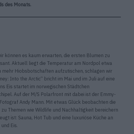
nds des Monats.
 wir können es kaum erwarten, die ersten Blumen zu
rasant. Aktuell liegt die Temperatur am Nordpol etwa
h mehr Hiobsbotschaften aufzutischen, schlagen wir
ey: Into the Arctic“ bricht im Mai und im Juli auf eine
e ins Eis startet im norwegischen Städtchen
ipel. Auf der M/S Polarfront mit dabei ist der Emmy-
-Fotograf Andy Mann. Mit etwas Glück beobachten die
zu Themen wie Wildlife und Nachhaltigkeit bereichern
eugt ist: Sauna, Hot Tub und eine luxuriöse Küche an
und Eis.