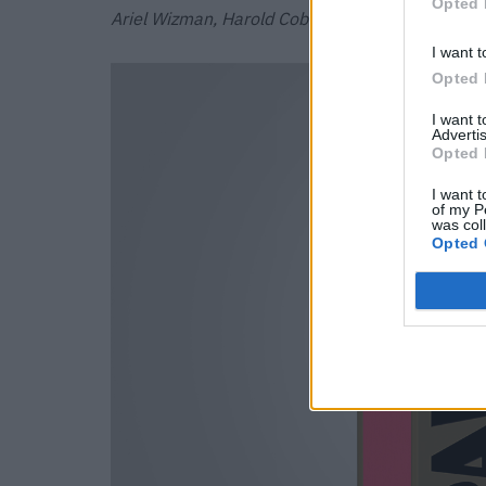
Opted 
Ariel Wizman, Harold Cobert, „Paris by Paris“, A
I want t
Opted 
I want 
Advertis
Opted 
I want t
of my P
was col
Opted 