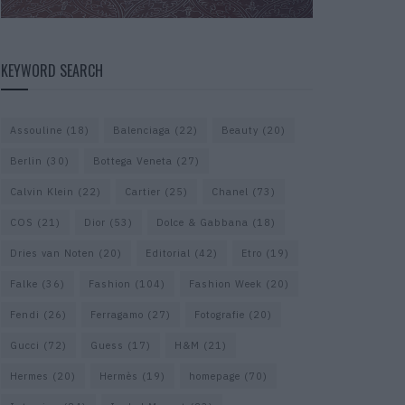
KEYWORD SEARCH
Assouline
(18)
Balenciaga
(22)
Beauty
(20)
Berlin
(30)
Bottega Veneta
(27)
Calvin Klein
(22)
Cartier
(25)
Chanel
(73)
COS
(21)
Dior
(53)
Dolce & Gabbana
(18)
Dries van Noten
(20)
Editorial
(42)
Etro
(19)
Falke
(36)
Fashion
(104)
Fashion Week
(20)
Fendi
(26)
Ferragamo
(27)
Fotografie
(20)
Gucci
(72)
Guess
(17)
H&M
(21)
Hermes
(20)
Hermès
(19)
homepage
(70)