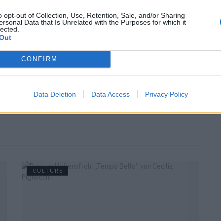
nfektion.
o opt-out of Collection, Use, Retention, Sale, and/or Sharing
ersonal Data that Is Unrelated with the Purposes for which it
r Dreh, die Kosten schiessen raketenartig übers
lected.
Out
esslich blaulippig absäuft, heulen die Massen, dass
ken. Elf Oscars ist der Wahnsinn der Academy wert,
CONFIRM
 Dollar aus, um „Titanic“ zu sehen (wenn wohl auch
rd, der bis 2009 besteht. Bis James Cameron mit
Data Deletion
Data Access
Privacy Policy
CULTURE