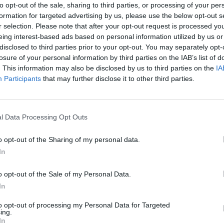
Zeitalter von Grunge, Girlgroups,
to opt-out of the sale, sharing to third parties, or processing of your per
formation for targeted advertising by us, please use the below opt-out s
r selection. Please note that after your opt-out request is processed y
eing interest-based ads based on personal information utilized by us or
disclosed to third parties prior to your opt-out. You may separately opt-
Leos Milchgesicht und Kates nackter Busen! Auf ihrer
losure of your personal information by third parties on the IAB’s list of
emlich alles in den Schatten, was bis dahin den Weg ins
. This information may also be disclosed by us to third parties on the
IA
Participants
that may further disclose it to other third parties.
 ausgebreiteter Arme am Bug hängend über den Atlantik
l Data Processing Opt Outs
aprio und Kate Winslet als Traumbesetzung für das
 Paltrow oder Christian Bale waren im Vorfeld
o opt-out of the Sharing of my personal data.
4-minütige Endfassung. Ja, zum Ende des Jahrtausends
In
die Realisierung betreibt das Team um Regisseur James
der an die Stirn getippt hätten, die das Original des
o opt-out of the Sale of my Personal Data.
t Century Fox kauft 168’000 m2 mexikanisches Land,
In
t für eine Nachbildung. Die Special-Effects machen
to opt-out of processing my Personal Data for Targeted
en fordern vom Cast vollen Einsatz. Nach Stunden im
ing.
In