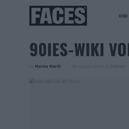
HOME
90IES-WIKI VO
by
Marina Warth
28. August 2020
in
Culture