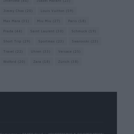
Interview
(84)
Isabel Marant
(23)
Jimmy Choo
(20)
Louis Vuitton
(59)
Max Mara
(31)
Miu Miu
(27)
Paris
(18)
Prada
(44)
Saint Laurent
(30)
Schmuck
(19)
Short Trip
(29)
Sportmax
(23)
Swarovski
(23)
Travel
(22)
Uhren
(33)
Versace
(25)
Wolford
(20)
Zara
(18)
Zürich
(38)