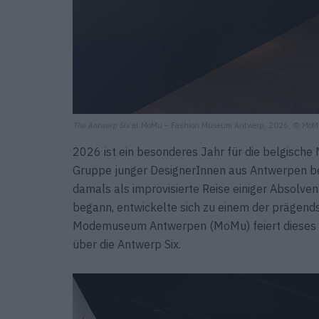
The Antwerp Six
at MoMu – Fashion Museum Antwerp, 2026, © MoMu
2026 ist ein besonderes Jahr für die belgische
Gruppe junger DesignerInnen aus Antwerpen bei
damals als improvisierte Reise einiger Absolv
begann, entwickelte sich zu einem der prägend
Modemuseum Antwerpen (MoMu) feiert dieses J
über die Antwerp Six.