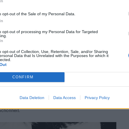
In
 2026, © MoMu Antwerp, Photo: Stany Dederen
o opt-out of the Sale of my Personal Data.
In
reifen will, muss ins Antwerpen der späten 1970er
to opt-out of processing my Personal Data for Targeted
d und Malcolm McLaren in London zeigen, wie
chic le
ing.
In
ickelt sich in der Scheldestadt eine pulsierende,
 besetzten Häusern treffen Punks auf New Romantics,
o opt-out of Collection, Use, Retention, Sale, and/or Sharing
ersonal Data that Is Unrelated with the Purposes for which it
sie alle lassen es freilich bunt zugehen. So auch im
lected.
Out
 dem die zukünftigen Antwerp Six Stammgäste sind. In
 Demeulemeester, Walter Van Beirendonck, Dries Van
CONFIRM
odeabteilung der Königlichen Akademie in Antwerpen.
nd mit der traditionellen Modeauffassung ihrer
mäßere, experimentellere Ausbildung. Heute versteht
Data Deletion
Data Access
Privacy Policy
Konzeptualisten-Mode”, bei der die Idee hinter einem
Schönheit.