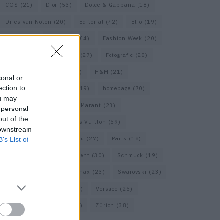
COS
(21)
Dior
(53)
Dolce & Gabbana
(18)
Dries van Noten
(20)
Editorial
(42)
Etro
(19)
Falke
(36)
Fashion
(104)
Fashion Week
(20)
Fendi
(26)
Ferragamo
(27)
Fotografie
(20)
Gucci
(72)
Guess
(17)
H&M
(21)
sonal or
ection to
Hermes
(20)
Hermès
(19)
homepage
(70)
ou may
Interview
(84)
Isabel Marant
(23)
 personal
out of the
Jimmy Choo
(20)
Louis Vuitton
(59)
 downstream
Max Mara
(31)
Miu Miu
(27)
Paris
(18)
B’s List of
Prada
(44)
Saint Laurent
(30)
Schmuck
(19)
Short Trip
(29)
Sportmax
(23)
Swarovski
(23)
Travel
(22)
Uhren
(33)
Versace
(25)
Wolford
(20)
Zara
(18)
Zürich
(38)