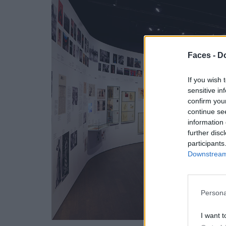
Faces -
Do
If you wish 
sensitive in
confirm you
continue se
information 
further disc
participants
Downstream 
Persona
I want t