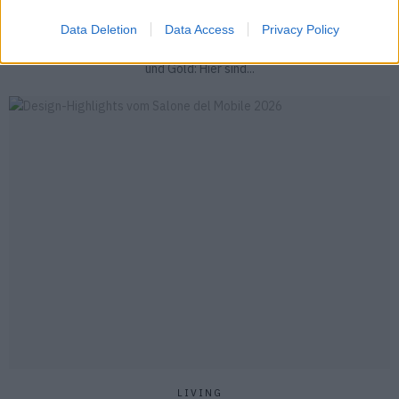
THE HYPE: UHREN & SCHMUCK NEWS & TRENDS
Data Deletion
Data Access
Privacy Policy
Eine Großkatze im Kleinformat, drei bunte Uhren und ganz viel Silber
und Gold: Hier sind...
LIVING